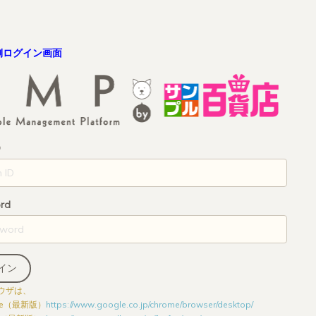
側ログイン画面
D
rd
イン
ウザは、
me（最新版）
https://www.google.co.jp/chrome/browser/desktop/